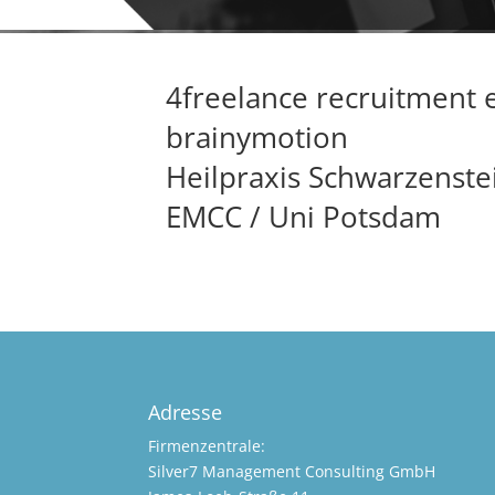
4freelance recruitment 
brainymotion
Heilpraxis Schwarzenste
EMCC
/ Uni Potsdam
Adresse
Firmenzentrale:
Silver7 Management Consulting GmbH