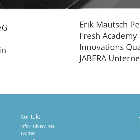
Erik Mautsch P
eG
Fresh Academy
Innovations Qu
in
JABERA Unterne
Kontakt
i
nfo@silver7.net
Twitter