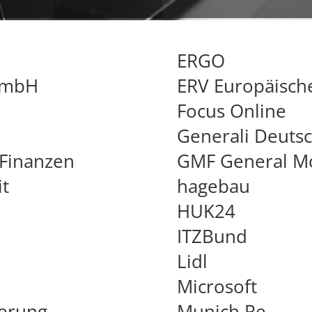
ERGO
GmbH
ERV Europäisch
Focus Online
Generali Deuts
Finanzen
GMF General Mo
it
hagebau
HUK24
ITZBund
Lidl
Microsoft
herung
Munich Re