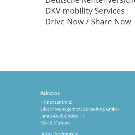
DKV mobility Services
Drive Now / Share Now
Adresse
Firmenzentrale:
Silver7 Management Consulting GmbH
James-Loeb-Straße 11
82418 Murnau
Büro Oberfranken: