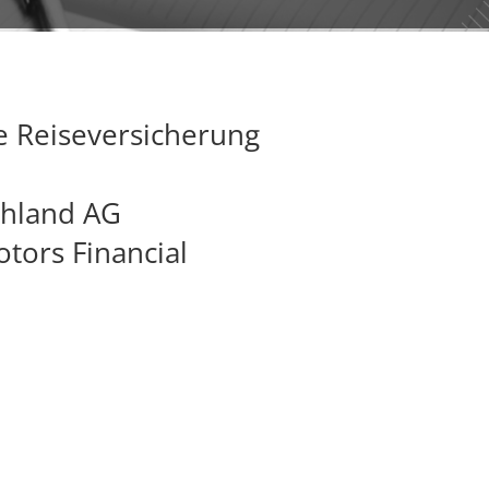
e Reiseversicherung
chland AG
tors Financial