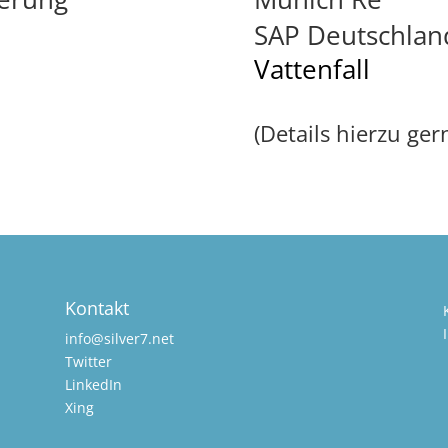
SAP Deutschlan
Vattenfall
(Details hierzu ger
Kontakt
i
nfo@silver7.net
Twitter
LinkedIn
Xing